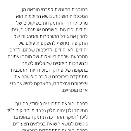
בתוכנית המוגשת לפרחי הוראה מן
המכללות השונות, נושא הדילמות הוא
מרכזי. דרך ההתמקדות בשיקולים של
יחידים, קבוצות, משפחה או מנהיגים, ניתן
להבין את גודל המורכבות והטרגיות של
התקופה, ניחשף להשקפות עולם של
יהודים ולא יהודים, לדילמות שלהם, לדרכי
ההכרעה שלהם בשאלות של מוסר ואמונה
ובמערכות היחסים שהצליחו לשמר
בתקופה של פירוק הסולידריות. התוכנית
מתמקדת ביכולתם של רבים לשמר את
אצילותם ועוצמתם, במאבקם להישאר בני
אדם מוסריים.
לפרחי הוראה המכוונים ליסודי, לחינוך
המיוחד ולגן יהיה חלק נכבד מן הביקור ב"יד
לילד" ועיקר ההדרכה תתמקד באופן בו
ניגשים לנושא השואה בגילאים הצעירים.
לפרחי הוראה המתמקדים בגילאים